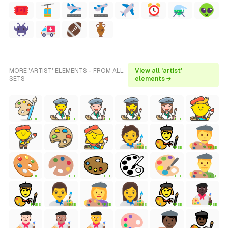
MORE 'ARTIST' ELEMENTS - FROM ALL
View all 'artist'
SETS
elements →
FREE
FREE
FREE
FREE
FREE
FREE
FREE
FREE
FREE
FREE
FREE
FREE
FREE
FREE
FREE
FREE
FREE
FREE
FREE
FREE