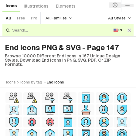
Icons
Illustrations
Elements
All Families
All Styles
All
Free
Pro
EN
End Icons PNG & SVG - Page 147
Browse 10000 Different End Icons In 167 Unique Design
Styles. Download End Icons In PNG, SVG, PDF, Or ZIP
Formats.
icons
>
icons
by tag
>
end
icons