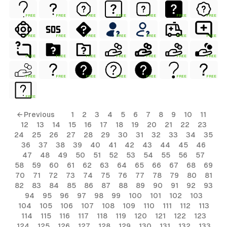
FREE
FREE
FREE
FREE
FREE
FREE
FREE
FREE
FREE
FREE
FREE
FREE
FREE
FREE
FREE
FREE
FREE
FREE
FREE
FREE
FREE
FREE
FREE
FREE
FREE
FREE
FREE
FREE
FREE
← Previous
1
2
3
4
5
6
7
8
9
10
11
12
13
14
15
16
17
18
19
20
21
22
23
24
25
26
27
28
29
30
31
32
33
34
35
36
37
38
39
40
41
42
43
44
45
46
47
48
49
50
51
52
53
54
55
56
57
58
59
60
61
62
63
64
65
66
67
68
69
70
71
72
73
74
75
76
77
78
79
80
81
82
83
84
85
86
87
88
89
90
91
92
93
94
95
96
97
98
99
100
101
102
103
104
105
106
107
108
109
110
111
112
113
114
115
116
117
118
119
120
121
122
123
124
125
126
127
128
129
130
131
132
133