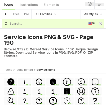
Icons
Illustrations
Elements
All Families
All Styles
All
Free
Pro
EN
Service Icons PNG & SVG - Page
190
Browse 9722 Different Service Icons In 162 Unique Design
Styles. Download Service Icons In PNG, SVG, PDF, Or ZIP
Formats.
icons
>
icons
by tag
>
service
icons
FREE
FREE
FREE
FREE
FREE
FREE
FREE
FREE
FREE
FREE
FREE
FREE
FREE
FREE
FREE
FREE
FREE
FREE
FREE
FREE
FREE