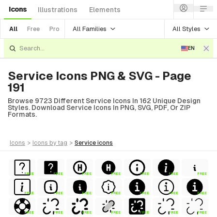
Icons
Illustrations
Elements
All Families
All Styles
All
Free
Pro
EN
Service Icons PNG & SVG - Page
191
Browse 9723 Different Service Icons In 162 Unique Design
Styles. Download Service Icons In PNG, SVG, PDF, Or ZIP
Formats.
icons
>
icons
by tag
>
service
icons
FREE
FREE
FREE
FREE
FREE
FREE
FREE
FREE
FREE
FREE
FREE
FREE
FREE
FREE
FREE
FREE
FREE
FREE
FREE
FREE
FREE