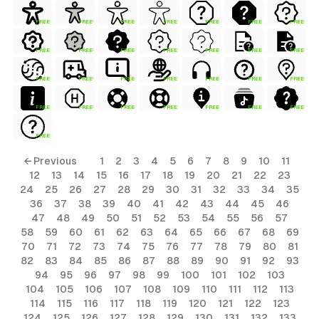
FREE
FREE
FREE
FREE
FREE
FREE
FREE
FREE
FREE
FREE
FREE
FREE
FREE
FREE
FREE
FREE
FREE
FREE
FREE
FREE
FREE
FREE
FREE
FREE
FREE
FREE
FREE
FREE
FREE
← Previous
1
2
3
4
5
6
7
8
9
10
11
12
13
14
15
16
17
18
19
20
21
22
23
24
25
26
27
28
29
30
31
32
33
34
35
36
37
38
39
40
41
42
43
44
45
46
47
48
49
50
51
52
53
54
55
56
57
58
59
60
61
62
63
64
65
66
67
68
69
70
71
72
73
74
75
76
77
78
79
80
81
82
83
84
85
86
87
88
89
90
91
92
93
94
95
96
97
98
99
100
101
102
103
104
105
106
107
108
109
110
111
112
113
114
115
116
117
118
119
120
121
122
123
124
125
126
127
128
129
130
131
132
133