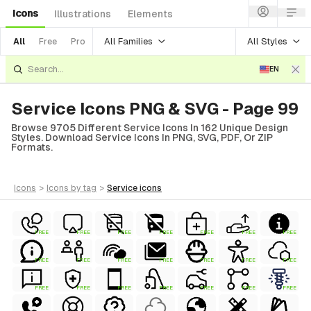
Icons
Illustrations
Elements
All Families
All Styles
All
Free
Pro
EN
Service Icons PNG & SVG - Page 99
Browse 9705 Different Service Icons In 162 Unique Design
Styles. Download Service Icons In PNG, SVG, PDF, Or ZIP
Formats.
icons
>
icons
by tag
>
service
icons
FREE
FREE
FREE
FREE
FREE
FREE
FREE
FREE
FREE
FREE
FREE
FREE
FREE
FREE
FREE
FREE
FREE
FREE
FREE
FREE
FREE