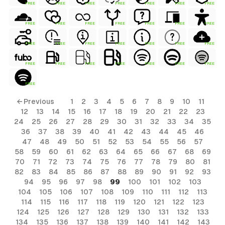
FREE
FREE
FREE
FREE
FREE
FREE
FREE
FREE
FREE
FREE
FREE
FREE
FREE
FREE
FREE
FREE
FREE
FREE
FREE
FREE
FREE
FREE
FREE
FREE
FREE
FREE
FREE
FREE
FREE
← Previous
1
2
3
4
5
6
7
8
9
10
11
12
13
14
15
16
17
18
19
20
21
22
23
24
25
26
27
28
29
30
31
32
33
34
35
36
37
38
39
40
41
42
43
44
45
46
47
48
49
50
51
52
53
54
55
56
57
58
59
60
61
62
63
64
65
66
67
68
69
70
71
72
73
74
75
76
77
78
79
80
81
82
83
84
85
86
87
88
89
90
91
92
93
94
95
96
97
98
99
100
101
102
103
104
105
106
107
108
109
110
111
112
113
114
115
116
117
118
119
120
121
122
123
124
125
126
127
128
129
130
131
132
133
134
135
136
137
138
139
140
141
142
143