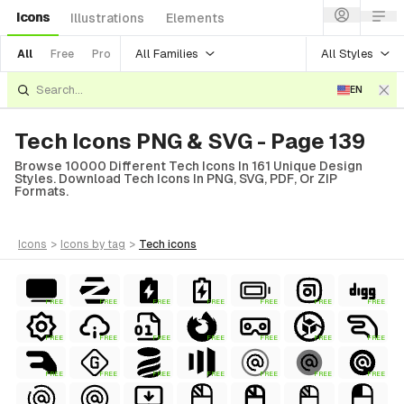
Icons
Illustrations
Elements
All Families
All Styles
All
Free
Pro
EN
Tech Icons PNG & SVG - Page 139
Browse 10000 Different Tech Icons In 161 Unique Design
Styles. Download Tech Icons In PNG, SVG, PDF, Or ZIP
Formats.
icons
>
icons
by tag
>
tech
icons
FREE
FREE
FREE
FREE
FREE
FREE
FREE
FREE
FREE
FREE
FREE
FREE
FREE
FREE
FREE
FREE
FREE
FREE
FREE
FREE
FREE