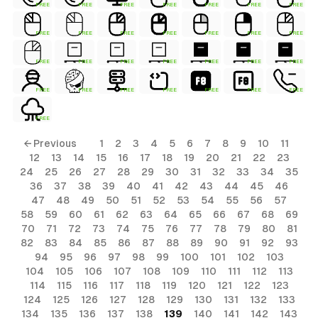
FREE
FREE
FREE
FREE
FREE
FREE
FREE
FREE
FREE
FREE
FREE
FREE
FREE
FREE
FREE
FREE
FREE
FREE
FREE
FREE
FREE
FREE
FREE
FREE
FREE
FREE
FREE
FREE
FREE
ls
← Previous
1
2
3
4
5
6
7
8
9
10
11
12
13
14
15
16
17
18
19
20
21
22
23
ols
24
25
26
27
28
29
30
31
32
33
34
35
36
37
38
39
40
41
42
43
44
45
46
ols
47
48
49
50
51
52
53
54
55
56
57
58
59
60
61
62
63
64
65
66
67
68
69
70
71
72
73
74
75
76
77
78
79
80
81
s
82
83
84
85
86
87
88
89
90
91
92
93
94
95
96
97
98
99
100
101
102
103
ls
104
105
106
107
108
109
110
111
112
113
114
115
116
117
118
119
120
121
122
123
124
125
126
127
128
129
130
131
132
133
134
135
136
137
138
139
140
141
142
143