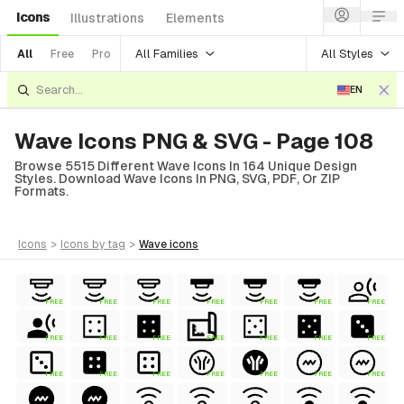
Icons
Illustrations
Elements
All Families
All Styles
All
Free
Pro
EN
Wave Icons PNG & SVG - Page 108
Browse 5515 Different Wave Icons In 164 Unique Design
Styles. Download Wave Icons In PNG, SVG, PDF, Or ZIP
Formats.
icons
>
icons
by tag
>
wave
icons
FREE
FREE
FREE
FREE
FREE
FREE
FREE
FREE
FREE
FREE
FREE
FREE
FREE
FREE
FREE
FREE
FREE
FREE
FREE
FREE
FREE