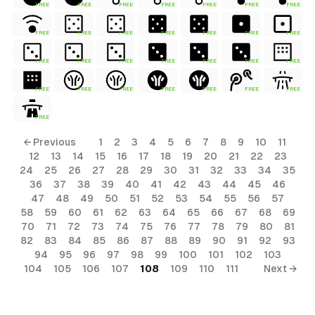
FREE
FREE
FREE
FREE
FREE
FREE
FREE
FREE
FREE
FREE
FREE
FREE
FREE
FREE
FREE
FREE
FREE
FREE
FREE
FREE
FREE
FREE
FREE
FREE
FREE
FREE
FREE
FREE
FREE
← Previous
1
2
3
4
5
6
7
8
9
10
11
12
13
14
15
16
17
18
19
20
21
22
23
24
25
26
27
28
29
30
31
32
33
34
35
36
37
38
39
40
41
42
43
44
45
46
47
48
49
50
51
52
53
54
55
56
57
58
59
60
61
62
63
64
65
66
67
68
69
70
71
72
73
74
75
76
77
78
79
80
81
82
83
84
85
86
87
88
89
90
91
92
93
94
95
96
97
98
99
100
101
102
103
104
105
106
107
108
109
110
111
Next →