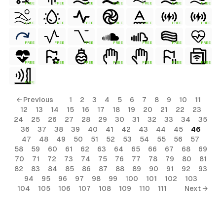
FREE
FREE
FREE
FREE
FREE
FREE
FREE
FREE
FREE
FREE
FREE
FREE
FREE
FREE
FREE
FREE
FREE
FREE
FREE
FREE
FREE
FREE
FREE
FREE
FREE
FREE
FREE
FREE
FREE
← Previous
1
2
3
4
5
6
7
8
9
10
11
12
13
14
15
16
17
18
19
20
21
22
23
24
25
26
27
28
29
30
31
32
33
34
35
36
37
38
39
40
41
42
43
44
45
46
47
48
49
50
51
52
53
54
55
56
57
58
59
60
61
62
63
64
65
66
67
68
69
70
71
72
73
74
75
76
77
78
79
80
81
82
83
84
85
86
87
88
89
90
91
92
93
94
95
96
97
98
99
100
101
102
103
104
105
106
107
108
109
110
111
Next →