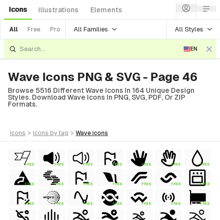
Icons
Illustrations
Elements
All Families
All Styles
All
Free
Pro
EN
Wave Icons PNG & SVG - Page 46
Browse 5516 Different Wave Icons In 164 Unique Design
Styles. Download Wave Icons In PNG, SVG, PDF, Or ZIP
Formats.
icons
>
icons
by tag
>
wave
icons
FREE
FREE
FREE
FREE
FREE
FREE
FREE
FREE
FREE
FREE
FREE
FREE
FREE
FREE
FREE
FREE
FREE
FREE
FREE
FREE
FREE