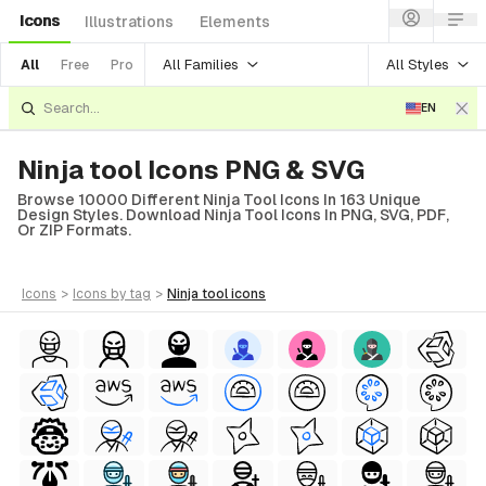
Icons
Illustrations
Elements
All Families
All Styles
All
Free
Pro
EN
Ninja tool Icons PNG & SVG
Browse 10000 Different Ninja Tool Icons In 163 Unique
Design Styles. Download Ninja Tool Icons In PNG, SVG, PDF,
Or ZIP Formats.
icons
>
icons
by tag
>
ninja tool
icons