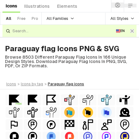
Icons
Illustrations
Elements
All Families
All Styles
All
Free
Pro
EN
Paraguay flag Icons PNG & SVG
Browse 8503 Different Paraguay Flag Icons In 166 Unique
Design Styles. Download Paraguay Flag Icons In PNG, SVG,
PDF, Or ZIP Formats.
icons
>
icons
by tag
>
paraguay flag
icons
FREE