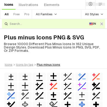
Icons
Illustrations
Elements
All Families
All Styles
All
Free
Pro
EN
Plus minus Icons PNG & SVG
Browse 10000 Different Plus Minus Icons In 162 Unique
Design Styles. Download Plus Minus Icons In PNG, SVG, PDF,
Or ZIP Formats.
icons
>
icons
by tag
>
plus minus
icons