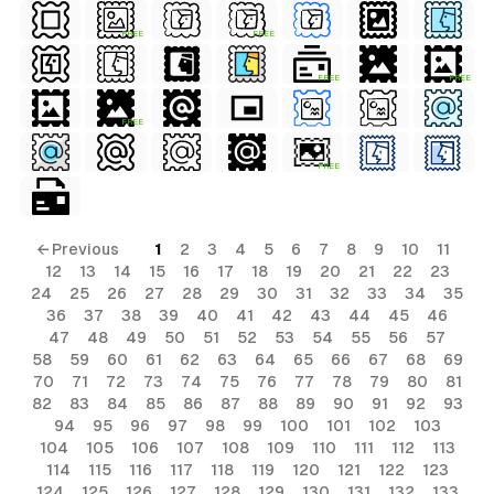
FREE
FREE
FREE
FREE
FREE
FREE
← Previous
1
2
3
4
5
6
7
8
9
10
11
12
13
14
15
16
17
18
19
20
21
22
23
24
25
26
27
28
29
30
31
32
33
34
35
36
37
38
39
40
41
42
43
44
45
46
47
48
49
50
51
52
53
54
55
56
57
58
59
60
61
62
63
64
65
66
67
68
69
70
71
72
73
74
75
76
77
78
79
80
81
82
83
84
85
86
87
88
89
90
91
92
93
94
95
96
97
98
99
100
101
102
103
104
105
106
107
108
109
110
111
112
113
114
115
116
117
118
119
120
121
122
123
124
125
126
127
128
129
130
131
132
133