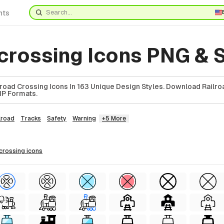
nts
 crossing Icons PNG & 
road Crossing Icons In 163 Unique Design Styles. Download Railr
ZIP Formats.
lroad
Tracks
Safety
Warning
+5 More
 crossing
icons