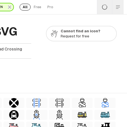
All
Free
Pro
EN
SVG
Cannot find an icon?
Request for free
oad Crossing