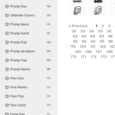
Plump Duo
195
Ultimate Colors
193
Plump Neon
191
← Previous
1
2
3
32
33
34
35
36
Plump Solid
191
62
63
64
65
66
92
93
94
95
96
Plump Flat
190
119
120
121
122
12
Plump Gradient
145
146
147
148
189
170
171
172
173
1
Plump Pop
189
Plump Remix
188
Flex Duo
174
Flex Remix
173
Flex Pop
172
Flex Solid
172
Core Duo
171