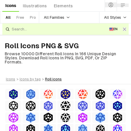
Icons
Illustrations
Elements
All Families
All Styles
All
Free
Pro
EN
Roll Icons PNG & SVG
Browse 10000 Different Roll Icons In 166 Unique Design
Styles. Download Roll Icons In PNG, SVG, PDF, Or ZIP
Formats.
icons
>
icons
by tag
>
roll
icons