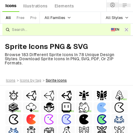
Icons
Illustrations
Elements
All Families
All Styles
All
Free
Pro
EN
Sprite Icons PNG & SVG
Browse 183 Different Sprite Icons In 78 Unique Design
Styles. Download Sprite Icons In PNG, SVG, PDF, Or ZIP
Formats.
icons
>
icons
by tag
>
sprite
icons
FREE
FREE
FREE
FREE
FREE