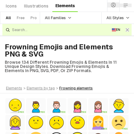
Elements
Icons
Illustrations
All Families
All Styles
All
Free
Pro
EN
Frowning Emojis and Elements
PNG & SVG
Browse 134 Different Frowning Emojis & Elements In 11
Unique Design Styles. Download Frowning Emojis &
Elements In PNG, SVG, PDF, Or ZIP Formats.
elements
>
elements
by tag
>
frowning
elements
FREE
FREE
FREE
FREE
FREE
FREE
FREE