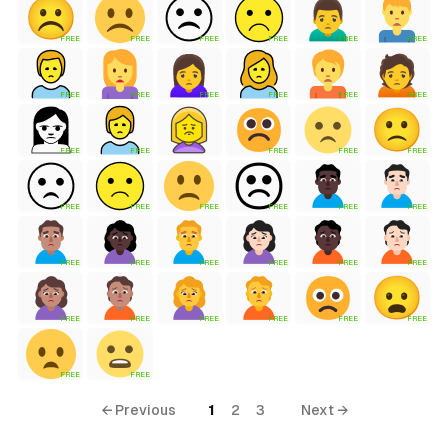
FREE
FREE
FREE
FREE
FREE
FREE
FREE
FREE
FREE
FREE
FREE
FREE
FREE
FREE
FREE
FREE
FREE
FREE
FREE
FREE
FREE
FREE
FREE
FREE
FREE
FREE
FREE
FREE
FREE
FREE
FREE
FREE
FREE
FREE
FREE
FREE
FREE
← Previous
1
2
3
Next →