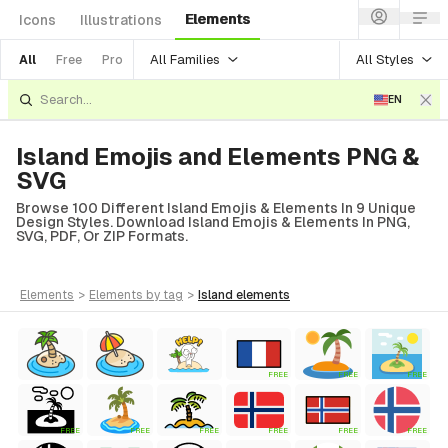
Elements
Icons
Illustrations
All Families
All Styles
All
Free
Pro
EN
Island Emojis and Elements PNG &
SVG
Browse 100 Different Island Emojis & Elements In 9 Unique
Design Styles. Download Island Emojis & Elements In PNG,
SVG, PDF, Or ZIP Formats.
elements
>
elements
by tag
>
island
elements
FREE
FREE
FREE
FREE
FREE
FREE
FREE
FREE
FREE