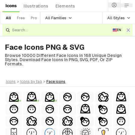
Icons
Illustrations
Elements
All Families
All Styles
All
Free
Pro
EN
Face Icons PNG & SVG
Browse 10000 Different Face Icons In 168 Unique Design
Styles. Download Face Icons In PNG, SVG, PDF, Or ZIP
Formats.
icons
>
icons
by tag
>
face
icons
FREE
FREE
FREE