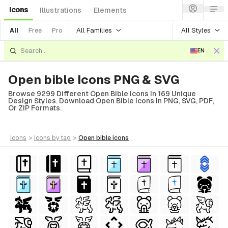
Icons
Illustrations
Elements
All Families
All Styles
All
Free
Pro
EN
Open bible Icons PNG & SVG
Browse 9299 Different Open Bible Icons In 169 Unique
Design Styles. Download Open Bible Icons In PNG, SVG, PDF,
Or ZIP Formats.
icons
>
icons
by tag
>
open bible
icons