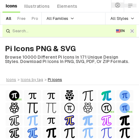
Icons
Illustrations
Elements
All Families
All Styles
All
Free
Pro
EN
Pi Icons PNG & SVG
Browse 10000 Different Pi Icons In 171 Unique Design
Styles. Download Pi Icons In PNG, SVG, PDF, Or ZIP Formats.
icons
>
icons
by tag
>
pi
icons
FREE
FREE
FREE