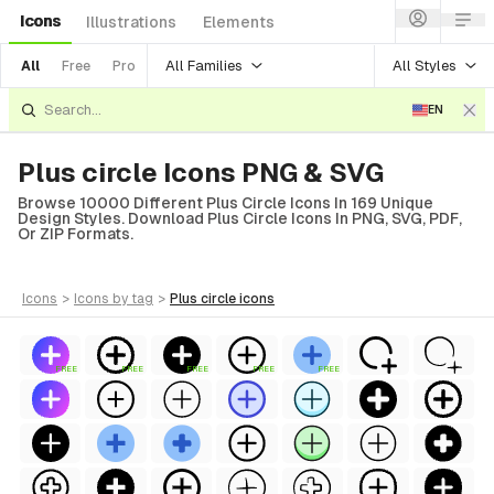
Icons
Illustrations
Elements
All Families
All Styles
All
Free
Pro
EN
Plus circle Icons PNG & SVG
Browse 10000 Different Plus Circle Icons In 169 Unique
Design Styles. Download Plus Circle Icons In PNG, SVG, PDF,
Or ZIP Formats.
icons
>
icons
by tag
>
plus circle
icons
FREE
FREE
FREE
FREE
FREE