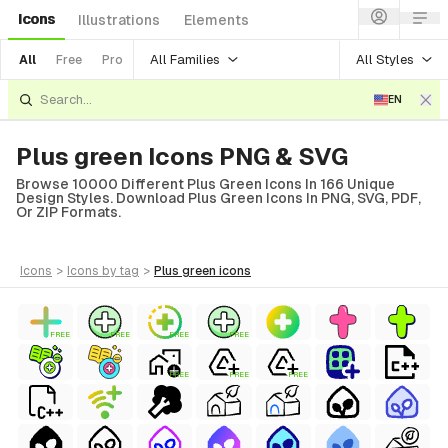
Icons
Illustrations
Elements
All Families
All Styles
All
Free
Pro
EN
Plus green Icons PNG & SVG
Browse 10000 Different Plus Green Icons In 166 Unique
Design Styles. Download Plus Green Icons In PNG, SVG, PDF,
Or ZIP Formats.
icons
>
icons
by tag
>
plus green
icons
FREE
FREE
FREE
FREE
FREE
FREE
FREE