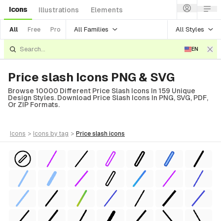
Icons
Illustrations
Elements
All Families
All Styles
All
Free
Pro
EN
Price slash Icons PNG & SVG
Browse 10000 Different Price Slash Icons In 159 Unique
Design Styles. Download Price Slash Icons In PNG, SVG, PDF,
Or ZIP Formats.
icons
>
icons
by tag
>
price slash
icons