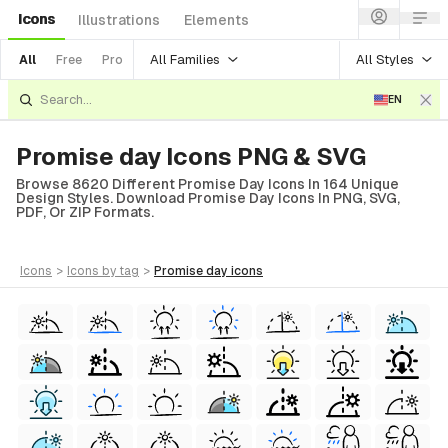
Icons
Illustrations
Elements
All Families
All Styles
All
Free
Pro
EN
Promise day Icons PNG & SVG
Browse 8620 Different Promise Day Icons In 164 Unique
Design Styles. Download Promise Day Icons In PNG, SVG,
PDF, Or ZIP Formats.
icons
>
icons
by tag
>
promise day
icons