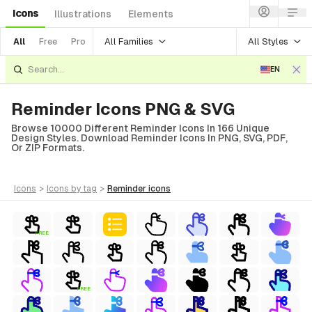
Icons
Illustrations
Elements
All Families
All Styles
All
Free
Pro
EN
Reminder Icons PNG & SVG
Browse 10000 Different Reminder Icons In 166 Unique
Design Styles. Download Reminder Icons In PNG, SVG, PDF,
Or ZIP Formats.
icons
>
icons
by tag
>
reminder
icons
FREE
FREE