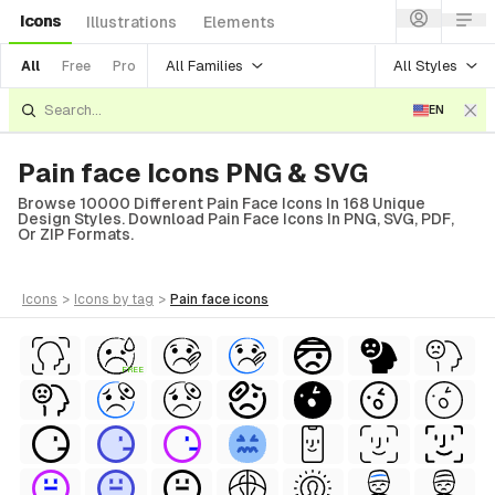
Icons
Illustrations
Elements
All Families
All Styles
All
Free
Pro
EN
Pain face Icons PNG & SVG
Browse 10000 Different Pain Face Icons In 168 Unique
Design Styles. Download Pain Face Icons In PNG, SVG, PDF,
Or ZIP Formats.
icons
>
icons
by tag
>
pain face
icons
FREE