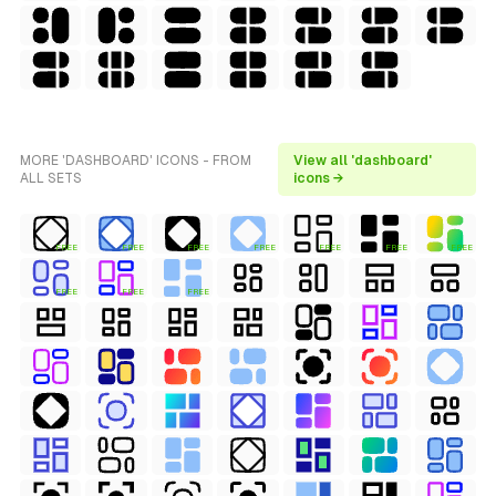
MORE 'DASHBOARD' ICONS - FROM
View all 'dashboard'
ALL SETS
icons →
FREE
FREE
FREE
FREE
FREE
FREE
FREE
FREE
FREE
FREE