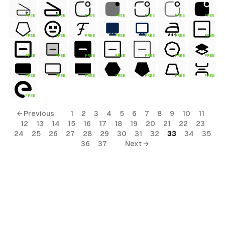
FREE
FREE
FREE
FREE
FREE
FREE
FREE
FREE
FREE
FREE
FREE
FREE
FREE
FREE
FREE
FREE
FREE
FREE
FREE
FREE
FREE
FREE
FREE
FREE
FREE
FREE
FREE
FREE
FREE
← Previous
1
2
3
4
5
6
7
8
9
10
11
12
13
14
15
16
17
18
19
20
21
22
23
24
25
26
27
28
29
30
31
32
33
34
35
36
37
Next →
al