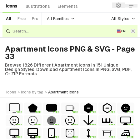
Icons
Illustrations
Elements
All Families
All Styles
All
Free
Pro
EN
Apartment Icons PNG & SVG - Page
33
Browse 1826 Different Apartment Icons In 151 Unique
Design Styles. Download Apartment Icons In PNG, SVG, PDF,
Or ZIP Formats.
icons
>
icons
by tag
>
apartment
icons
FREE
FREE
FREE
FREE
FREE
FREE
FREE
FREE
FREE
FREE
FREE
FREE
FREE
FREE
FREE
FREE
FREE
FREE
FREE
FREE
FREE