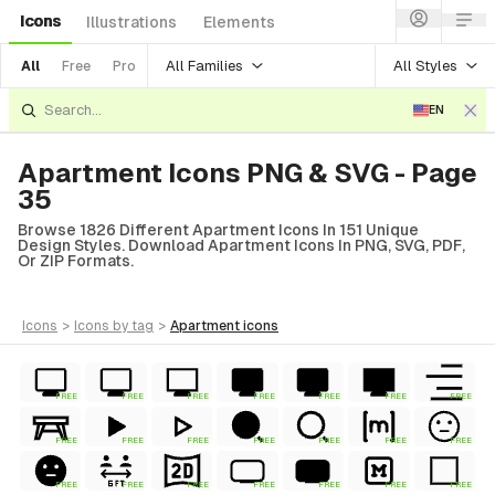
Icons
Illustrations
Elements
All Families
All Styles
All
Free
Pro
EN
Apartment Icons PNG & SVG - Page
35
Browse 1826 Different Apartment Icons In 151 Unique
Design Styles. Download Apartment Icons In PNG, SVG, PDF,
Or ZIP Formats.
icons
>
icons
by tag
>
apartment
icons
FREE
FREE
FREE
FREE
FREE
FREE
FREE
FREE
FREE
FREE
FREE
FREE
FREE
FREE
FREE
FREE
FREE
FREE
FREE
FREE
FREE