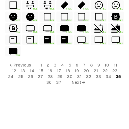
FREE
FREE
FREE
FREE
FREE
FREE
FREE
FREE
FREE
FREE
FREE
FREE
FREE
FREE
FREE
FREE
FREE
FREE
FREE
FREE
FREE
FREE
FREE
FREE
FREE
FREE
FREE
FREE
FREE
← Previous
1
2
3
4
5
6
7
8
9
10
11
12
13
14
15
16
17
18
19
20
21
22
23
24
25
26
27
28
29
30
31
32
33
34
35
36
37
Next →
al