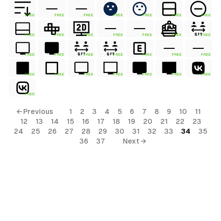
FREE
FREE
FREE
FREE
FREE
FREE
FREE
FREE
FREE
FREE
FREE
FREE
FREE
FREE
FREE
FREE
FREE
FREE
FREE
FREE
FREE
FREE
FREE
FREE
FREE
FREE
FREE
FREE
FREE
← Previous
1
2
3
4
5
6
7
8
9
10
11
12
13
14
15
16
17
18
19
20
21
22
23
24
25
26
27
28
29
30
31
32
33
34
35
36
37
Next →
al