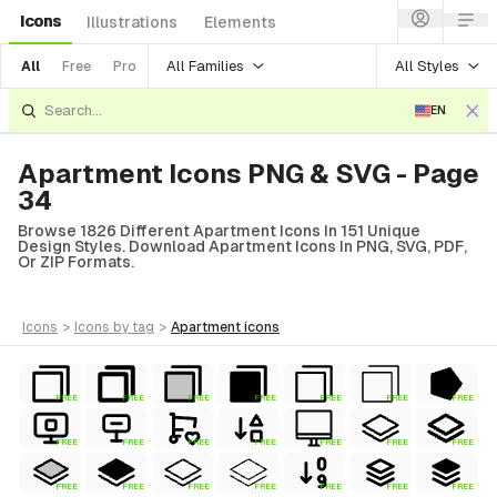
Icons
Illustrations
Elements
All Families
All Styles
All
Free
Pro
EN
Apartment Icons PNG & SVG - Page
34
Browse 1826 Different Apartment Icons In 151 Unique
Design Styles. Download Apartment Icons In PNG, SVG, PDF,
Or ZIP Formats.
icons
>
icons
by tag
>
apartment
icons
FREE
FREE
FREE
FREE
FREE
FREE
FREE
FREE
FREE
FREE
FREE
FREE
FREE
FREE
FREE
FREE
FREE
FREE
FREE
FREE
FREE