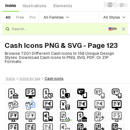
Icons
Illustrations
Elements
All Families
All Styles
All
Free
Pro
EN
Cash Icons PNG & SVG - Page 123
Browse 7201 Different Cash Icons In 158 Unique Design
Styles. Download Cash Icons In PNG, SVG, PDF, Or ZIP
Formats.
icons
>
icons
by tag
>
cash
icons
FREE