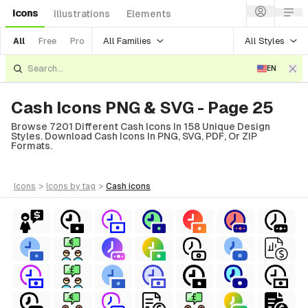
Icons
Illustrations
Elements
All Families
All Styles
All
Free
Pro
EN
Cash Icons PNG & SVG - Page 25
Browse 7201 Different Cash Icons In 158 Unique Design
Styles. Download Cash Icons In PNG, SVG, PDF, Or ZIP
Formats.
icons
>
icons
by tag
>
cash
icons