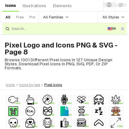
Icons
Illustrations
Elements
All Families
All Styles
All
Free
Pro
EN
Pixel Logo and Icons PNG & SVG -
Page 8
Browse 1301 Different Pixel Icons In 127 Unique Design
Styles. Download Pixel Icons In PNG, SVG, PDF, Or ZIP
Formats.
icons
>
icons
by tag
>
pixel
icons
FREE
FREE
FREE
FREE
FREE
FREE
FREE
FREE
FREE
ial
FREE
FREE
FREE
FREE
FREE
FREE