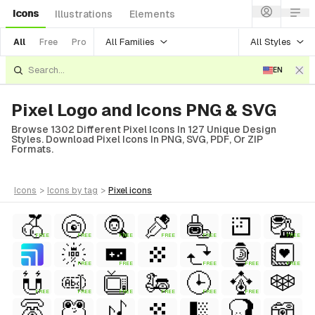
Icons
Illustrations
Elements
All Families
All Styles
All
Free
Pro
EN
Pixel Logo and Icons PNG & SVG
Browse 1302 Different Pixel Icons In 127 Unique Design
Styles. Download Pixel Icons In PNG, SVG, PDF, Or ZIP
Formats.
icons
>
icons
by tag
>
pixel
icons
FREE
FREE
FREE
FREE
FREE
FREE
FREE
FREE
FREE
FREE
FREE
FREE
FREE
FREE
FREE
FREE
FREE
ial