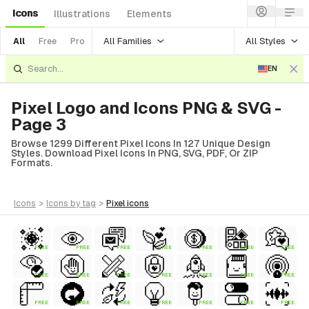
Icons
Illustrations
Elements
All Families
All Styles
All
Free
Pro
EN
Pixel Logo and Icons PNG & SVG -
Page 3
Browse 1299 Different Pixel Icons In 127 Unique Design
Styles. Download Pixel Icons In PNG, SVG, PDF, Or ZIP
Formats.
icons
>
icons
by tag
>
pixel
icons
FREE
FREE
FREE
FREE
FREE
FREE
FREE
FREE
FREE
FREE
FREE
FREE
FREE
FREE
ial
FREE
FREE
FREE
FREE
FREE
FREE
FREE