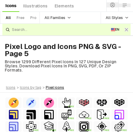
Icons
Illustrations
Elements
All Families
All Styles
All
Free
Pro
EN
Pixel Logo and Icons PNG & SVG -
Page 5
Browse 1299 Different Pixel Icons In 127 Unique Design
Styles. Download Pixel Icons In PNG, SVG, PDF, Or ZIP
Formats.
icons
>
icons
by tag
>
pixel
icons
FREE
FREE
FREE
FREE
ial
FREE
FREE
FREE
FREE
FREE
FREE