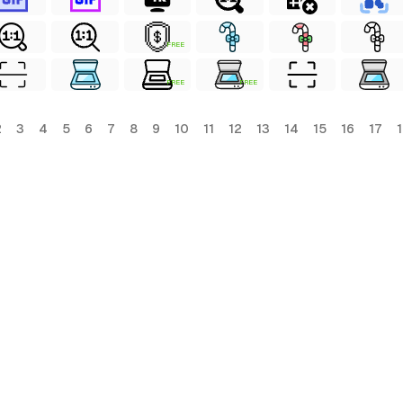
FREE
FREE
FREE
2
3
4
5
6
7
8
9
10
11
12
13
14
15
16
17
1