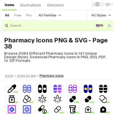
Icons
Illustrations
Elements
All Families
All Styles
All
Free
Pro
EN
Pharmacy Icons PNG & SVG - Page
38
Browse 2064 Different Pharmacy Icons In 141 Unique
Design Styles. Download Pharmacy Icons In PNG, SVG, PDF,
Or ZIP Formats.
icons
>
icons
by tag
>
pharmacy
icons
FREE
FREE
FREE
FREE
FREE
FREE
FREE
FREE
FREE
FREE
FREE