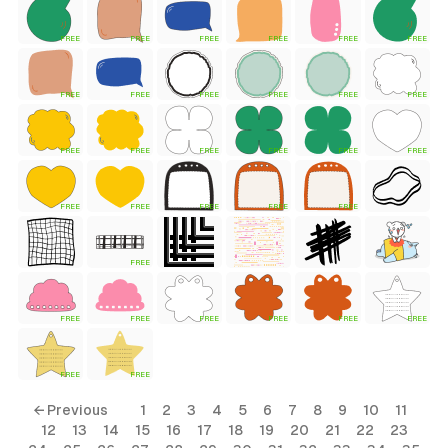
FREE
FREE
FREE
FREE
FREE
FREE
 Style)
FREE
FREE
FREE
FREE
FREE
FREE
FREE
FREE
FREE
FREE
FREE
FREE
FREE
FREE
FREE
FREE
FREE
FREE
ess Style)
FREE
FREE
FREE
FREE
FREE
FREE
FREE
FREE
Free
← Previous
1
2
3
4
5
6
7
8
9
10
11
12
13
14
15
16
17
18
19
20
21
22
23