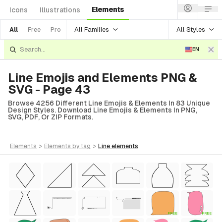
Elements
Icons
Illustrations
All Families
All Styles
All
Free
Pro
EN
Line Emojis and Elements PNG &
SVG - Page 43
Browse 4256 Different Line Emojis & Elements In 83 Unique
Design Styles. Download Line Emojis & Elements In PNG,
SVG, PDF, Or ZIP Formats.
elements
>
elements
by tag
>
line
elements
tyle)
Style)
FREE
FREE