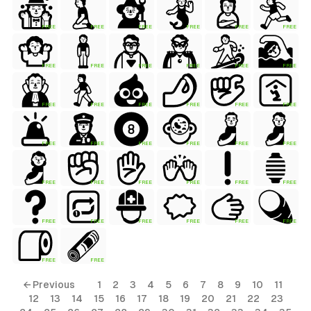
FREE
FREE
FREE
FREE
FREE
FREE
 Style)
FREE
FREE
FREE
FREE
FREE
FREE
FREE
FREE
FREE
FREE
FREE
FREE
FREE
FREE
FREE
FREE
FREE
FREE
FREE
FREE
FREE
FREE
FREE
FREE
ess Style)
FREE
FREE
FREE
FREE
FREE
FREE
FREE
FREE
Free
← Previous
1
2
3
4
5
6
7
8
9
10
11
12
13
14
15
16
17
18
19
20
21
22
23