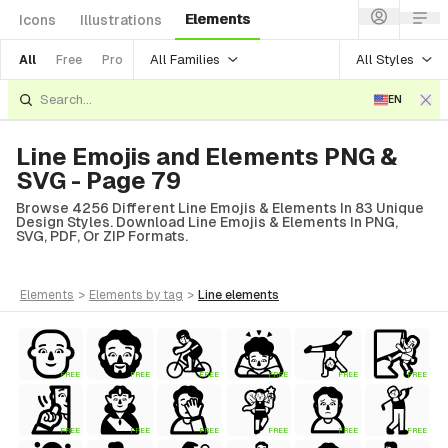
Elements
Icons
Illustrations
All Families
All Styles
All
Free
Pro
EN
Line Emojis and Elements PNG &
SVG - Page 79
Browse 4256 Different Line Emojis & Elements In 83 Unique
Design Styles. Download Line Emojis & Elements In PNG,
SVG, PDF, Or ZIP Formats.
elements
>
elements
by tag
>
line
elements
tyle)
FREE
FREE
FREE
FREE
FREE
FREE
Style)
FREE
FREE
FREE
FREE
FREE
FREE