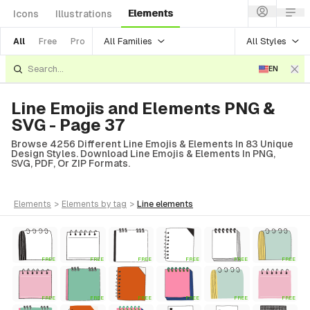
Elements
Icons
Illustrations
All Families
All Styles
All
Free
Pro
EN
Line Emojis and Elements PNG &
SVG - Page 37
Browse 4256 Different Line Emojis & Elements In 83 Unique
Design Styles. Download Line Emojis & Elements In PNG,
SVG, PDF, Or ZIP Formats.
elements
>
elements
by tag
>
line
elements
tyle)
FREE
FREE
FREE
FREE
FREE
FREE
Style)
FREE
FREE
FREE
FREE
FREE
FREE