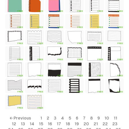
FREE
FREE
FREE
FREE
FREE
FREE
 Style)
FREE
FREE
FREE
FREE
FREE
FREE
FREE
FREE
FREE
FREE
FREE
FREE
FREE
FREE
FREE
FREE
FREE
FREE
FREE
FREE
FREE
FREE
FREE
FREE
ess Style)
FREE
FREE
FREE
FREE
FREE
FREE
FREE
FREE
Free
← Previous
1
2
3
4
5
6
7
8
9
10
11
12
13
14
15
16
17
18
19
20
21
22
23