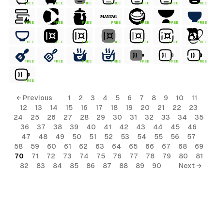
FREE
FREE
FREE
FREE
FREE
FREE
FREE
FREE
FREE
FREE
FREE
FREE
FREE
FREE
FREE
FREE
FREE
FREE
FREE
FREE
FREE
FREE
FREE
FREE
FREE
FREE
FREE
FREE
FREE
← Previous
1
2
3
4
5
6
7
8
9
10
11
12
13
14
15
16
17
18
19
20
21
22
23
24
25
26
27
28
29
30
31
32
33
34
35
36
37
38
39
40
41
42
43
44
45
46
47
48
49
50
51
52
53
54
55
56
57
58
59
60
61
62
63
64
65
66
67
68
69
70
71
72
73
74
75
76
77
78
79
80
81
82
83
84
85
86
87
88
89
90
Next →