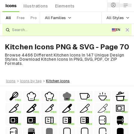
Icons
Illustrations
Elements
All Families
All Styles
All
Free
Pro
EN
Kitchen Icons PNG & SVG - Page 70
Browse 4466 Different Kitchen Icons In 147 Unique Design
Styles. Download Kitchen Icons In PNG, SVG, PDF, Or ZIP
Formats.
icons
>
icons
by tag
>
kitchen
icons
FREE
FREE
FREE
FREE
FREE
FREE
FREE
FREE
FREE
FREE
FREE
FREE
FREE
FREE
FREE
FREE
FREE
FREE
FREE
FREE
FREE