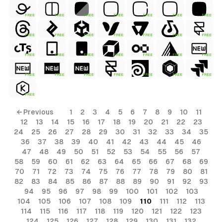
FREE
FREE
FREE
FREE
FREE
FREE
FREE
FREE
FREE
FREE
FREE
FREE
FREE
FREE
FREE
FREE
FREE
FREE
FREE
FREE
FREE
FREE
FREE
FREE
FREE
FREE
FREE
FREE
FREE
← Previous
1
2
3
4
5
6
7
8
9
10
11
12
13
14
15
16
17
18
19
20
21
22
23
24
25
26
27
28
29
30
31
32
33
34
35
36
37
38
39
40
41
42
43
44
45
46
47
48
49
50
51
52
53
54
55
56
57
58
59
60
61
62
63
64
65
66
67
68
69
70
71
72
73
74
75
76
77
78
79
80
81
82
83
84
85
86
87
88
89
90
91
92
93
94
95
96
97
98
99
100
101
102
103
104
105
106
107
108
109
110
111
112
113
114
115
116
117
118
119
120
121
122
123
124
125
126
127
128
129
130
131
132