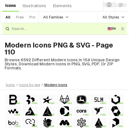
Icons
Illustrations
Elements
All Families
All Styles
All
Free
Pro
EN
Modern Icons PNG & SVG - Page
110
Browse 6592 Different Modern Icons In 154 Unique Design
Styles. Download Modern Icons In PNG, SVG, PDF, Or ZIP
Formats.
icons
>
icons
by tag
>
modern
icons
FREE
FREE
FREE
FREE
FREE
FREE
FREE
FREE
FREE
FREE
FREE
FREE
FREE
FREE
FREE
FREE
FREE
FREE
FREE
FREE
FREE