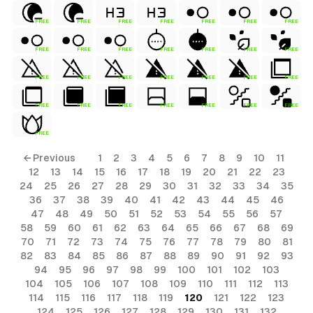
FREE
FREE
FREE
FREE
FREE
FREE
FREE
FREE
FREE
FREE
FREE
FREE
FREE
FREE
FREE
FREE
FREE
FREE
FREE
FREE
FREE
FREE
FREE
FREE
FREE
FREE
FREE
FREE
FREE
← Previous
1
2
3
4
5
6
7
8
9
10
11
12
13
14
15
16
17
18
19
20
21
22
23
24
25
26
27
28
29
30
31
32
33
34
35
36
37
38
39
40
41
42
43
44
45
46
47
48
49
50
51
52
53
54
55
56
57
58
59
60
61
62
63
64
65
66
67
68
69
70
71
72
73
74
75
76
77
78
79
80
81
82
83
84
85
86
87
88
89
90
91
92
93
94
95
96
97
98
99
100
101
102
103
104
105
106
107
108
109
110
111
112
113
114
115
116
117
118
119
120
121
122
123
124
125
126
127
128
129
130
131
132