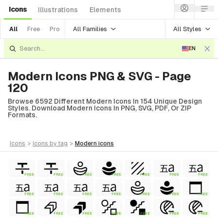
Icons
Illustrations
Elements
All Families
All Styles
All
Free
Pro
EN
Modern Icons PNG & SVG - Page
120
Browse 6592 Different Modern Icons In 154 Unique Design
Styles. Download Modern Icons In PNG, SVG, PDF, Or ZIP
Formats.
icons
>
icons
by tag
>
modern
icons
FREE
FREE
FREE
FREE
FREE
FREE
FREE
FREE
FREE
FREE
FREE
FREE
FREE
FREE
FREE
FREE
FREE
FREE
FREE
FREE
FREE