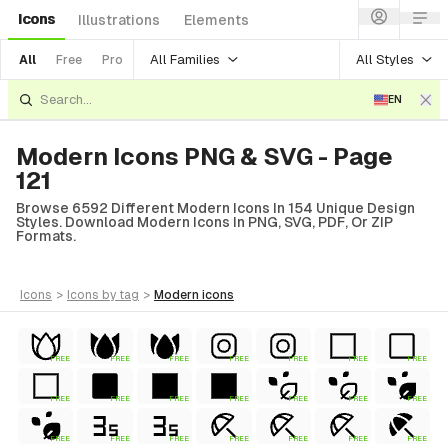
Icons
Illustrations
Elements
All Families
All Styles
All
Free
Pro
EN
Modern Icons PNG & SVG - Page
121
Browse 6592 Different Modern Icons In 154 Unique Design
Styles. Download Modern Icons In PNG, SVG, PDF, Or ZIP
Formats.
icons
>
icons
by tag
>
modern
icons
FREE
FREE
FREE
FREE
FREE
FREE
FREE
FREE
FREE
FREE
FREE
FREE
FREE
FREE
FREE
FREE
FREE
FREE
FREE
FREE
FREE