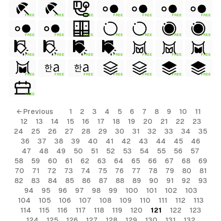
FREE
FREE
FREE
FREE
FREE
FREE
FREE
FREE
FREE
FREE
FREE
FREE
FREE
FREE
FREE
FREE
FREE
FREE
FREE
FREE
FREE
FREE
FREE
FREE
FREE
FREE
FREE
FREE
FREE
← Previous
1
2
3
4
5
6
7
8
9
10
11
12
13
14
15
16
17
18
19
20
21
22
23
24
25
26
27
28
29
30
31
32
33
34
35
36
37
38
39
40
41
42
43
44
45
46
47
48
49
50
51
52
53
54
55
56
57
58
59
60
61
62
63
64
65
66
67
68
69
70
71
72
73
74
75
76
77
78
79
80
81
82
83
84
85
86
87
88
89
90
91
92
93
94
95
96
97
98
99
100
101
102
103
104
105
106
107
108
109
110
111
112
113
114
115
116
117
118
119
120
121
122
123
124
125
126
127
128
129
130
131
132