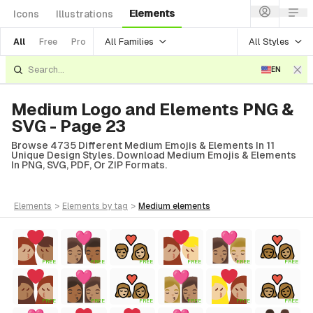
Elements
Icons
Illustrations
All Families
All Styles
All
Free
Pro
EN
Medium Logo and Elements PNG &
SVG - Page 23
Browse 4735 Different Medium Emojis & Elements In 11
Unique Design Styles. Download Medium Emojis & Elements
In PNG, SVG, PDF, Or ZIP Formats.
elements
>
elements
by tag
>
medium
elements
FREE
FREE
FREE
FREE
FREE
FREE
FREE
FREE
FREE
FREE
FREE
FREE