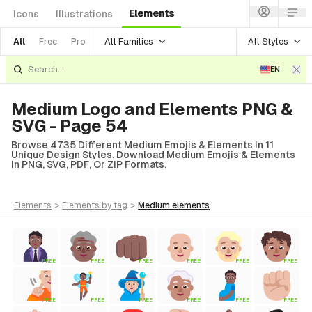
Elements
Icons
Illustrations
All Families
All Styles
All
Free
Pro
EN
Medium Logo and Elements PNG &
SVG - Page 54
Browse 4735 Different Medium Emojis & Elements In 11
Unique Design Styles. Download Medium Emojis & Elements
In PNG, SVG, PDF, Or ZIP Formats.
elements
>
elements
by tag
>
medium
elements
FREE
FREE
FREE
FREE
FREE
FREE
FREE
FREE
FREE
FREE
FREE
FREE