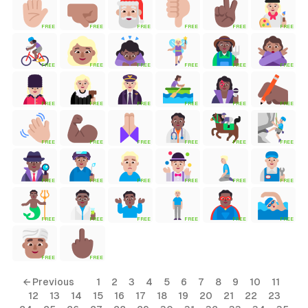
FREE
FREE
FREE
FREE
FREE
FREE
tyle)
FREE
FREE
FREE
FREE
FREE
FREE
FREE
FREE
FREE
FREE
FREE
FREE
FREE
FREE
FREE
FREE
FREE
FREE
FREE
FREE
FREE
FREE
FREE
FREE
FREE
FREE
FREE
FREE
FREE
FREE
FREE
FREE
← Previous
1
2
3
4
5
6
7
8
9
10
11
12
13
14
15
16
17
18
19
20
21
22
23