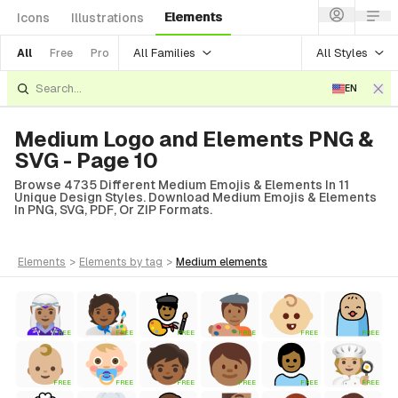
Elements
Icons
Illustrations
All Families
All Styles
All
Free
Pro
EN
Medium Logo and Elements PNG &
SVG - Page 10
Browse 4735 Different Medium Emojis & Elements In 11
Unique Design Styles. Download Medium Emojis & Elements
In PNG, SVG, PDF, Or ZIP Formats.
elements
>
elements
by tag
>
medium
elements
FREE
FREE
FREE
FREE
FREE
FREE
FREE
FREE
FREE
FREE
FREE
FREE