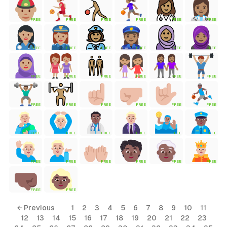
FREE
FREE
FREE
FREE
FREE
FREE
tyle)
FREE
FREE
FREE
FREE
FREE
FREE
FREE
FREE
FREE
FREE
FREE
FREE
FREE
FREE
FREE
FREE
FREE
FREE
FREE
FREE
FREE
FREE
FREE
FREE
FREE
FREE
FREE
FREE
FREE
FREE
FREE
FREE
← Previous
1
2
3
4
5
6
7
8
9
10
11
12
13
14
15
16
17
18
19
20
21
22
23