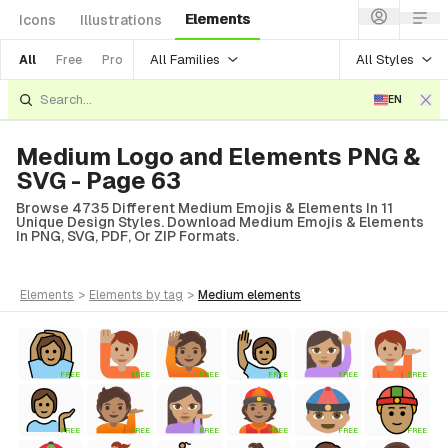
Elements
Icons
Illustrations
All Families
All Styles
All
Free
Pro
EN
Medium Logo and Elements PNG &
SVG - Page 63
Browse 4735 Different Medium Emojis & Elements In 11
Unique Design Styles. Download Medium Emojis & Elements
In PNG, SVG, PDF, Or ZIP Formats.
elements
>
elements
by tag
>
medium
elements
FREE
FREE
FREE
FREE
FREE
FREE
FREE
FREE
FREE
FREE
FREE
FREE