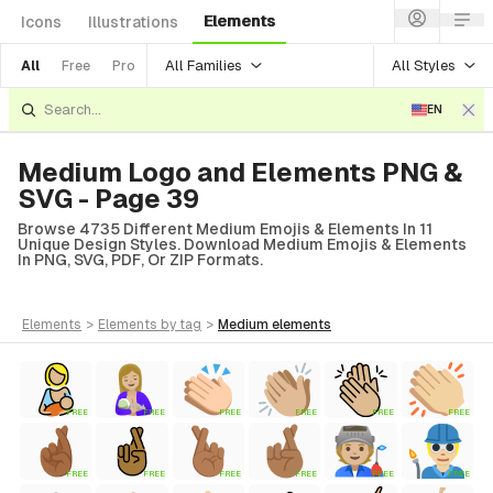
Elements
Icons
Illustrations
All Families
All Styles
All
Free
Pro
EN
Medium Logo and Elements PNG &
SVG - Page 39
Browse 4735 Different Medium Emojis & Elements In 11
Unique Design Styles. Download Medium Emojis & Elements
In PNG, SVG, PDF, Or ZIP Formats.
elements
>
elements
by tag
>
medium
elements
FREE
FREE
FREE
FREE
FREE
FREE
FREE
FREE
FREE
FREE
FREE
FREE