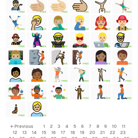
FREE
FREE
FREE
FREE
FREE
FREE
tyle)
FREE
FREE
FREE
FREE
FREE
FREE
FREE
FREE
FREE
FREE
FREE
FREE
FREE
FREE
FREE
FREE
FREE
FREE
FREE
FREE
FREE
FREE
FREE
FREE
FREE
FREE
FREE
FREE
FREE
FREE
FREE
FREE
← Previous
1
2
3
4
5
6
7
8
9
10
11
12
13
14
15
16
17
18
19
20
21
22
23